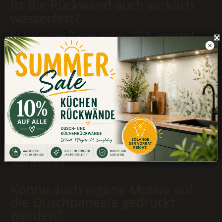
Ist die Rückwand auch wirklich
wasserfest?
Na klar, unsere Platten sind zu 100 % wasserfest.
Bis zu welcher Größe bekomme
ich eine Duschrückwand?
Die Duschrückwände bekommst Du bis zu einer
Höhe von 400 cm und einer Breite von 130 cm in
einem Stück.
Solltest Du eine größere Rückwand benötigen, wird
diese in zwei Teilen geliefert. Das Motiv ist natürlich
durchgängig, die beiden Platten werden dann auf
Stoß montiert.
Könne auch eigene Motive auf
die Duschpaneele gedruckt
werden?