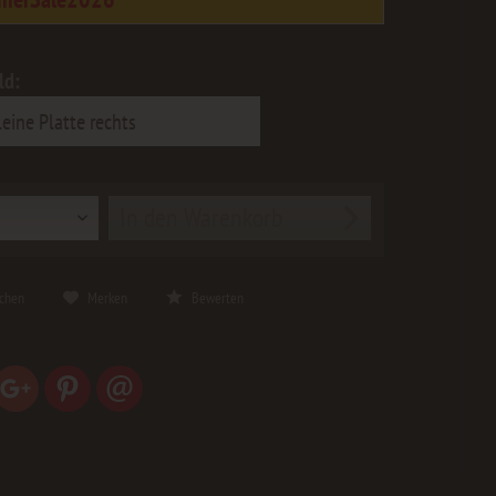
ld:
In den
Warenkorb
ichen
Merken
Bewerten