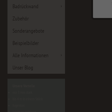
Badrückwand
Zubehör
Sonderangebote
Beispielbilder
Alle Informationen
Unser Blog
Unsere Vorteile
nur 3 mm stark
bis 4 m in einem Stück
fugenlos
leicht zu reinigen