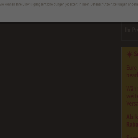
min=300;
Sie können Ihre Einwilligungsentscheidungen jederzeit in Ihren Datenschutzeinstellungen ändern
Fläch
Ihr Pr
☀️ S
Eure
bearb
Währ
weit
Vers
Als 
Raba
Sum