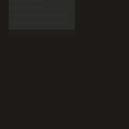
absolut Wasserfest
mühelos zu bohren und zu sägen
Lieferung in 10–12 Arbeitstagen