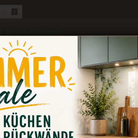
ungen
0
n "Duschrückwand Blätterdesign"
chrückwand mit exklusiven Blätte
u mit unseren fugenlosen
Wandverkleidungen
. Pflegeleich