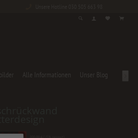
Unsere Hotline 030 505 663 98
bilder
Alle Informationen
Unser Blog

schrückwand
tterdesign
0 € *
200,00 € *
(5% gespart)