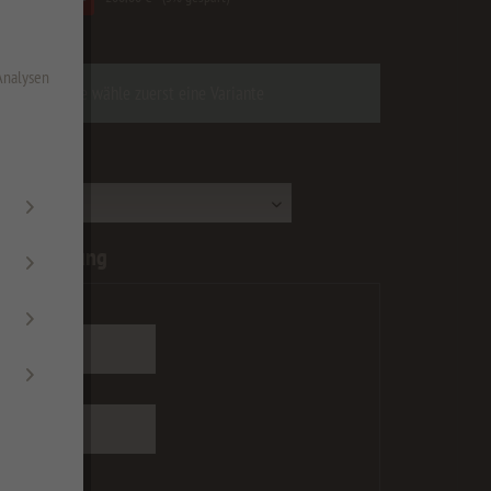
zgl. Versandkosten
 Analysen
Bitte wähle zuerst eine Variante
:
nberechnung
[mm]:
 [mm]:
 max=1300