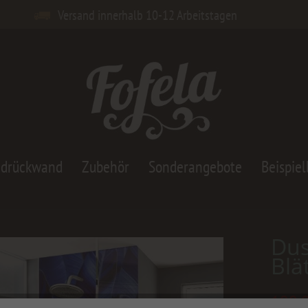
Versand innerhalb 10-12 Arbeitstagen
adrückwand
Zubehör
Sonderangebote
Beispiel
Du
Blä
190,0