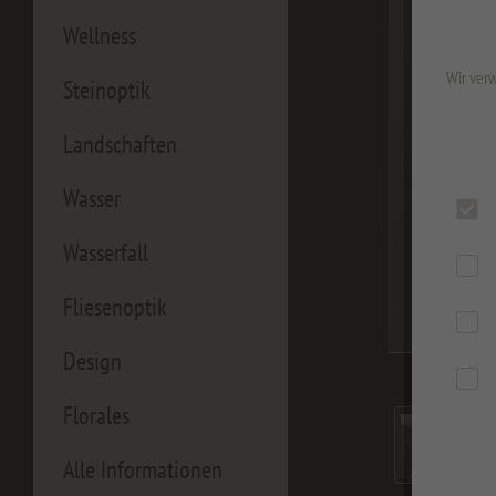
Wellness
Wir verw
Steinoptik
Landschaften
Wasser
Wasserfall
Fliesenoptik
Design
Florales
Alle Informationen