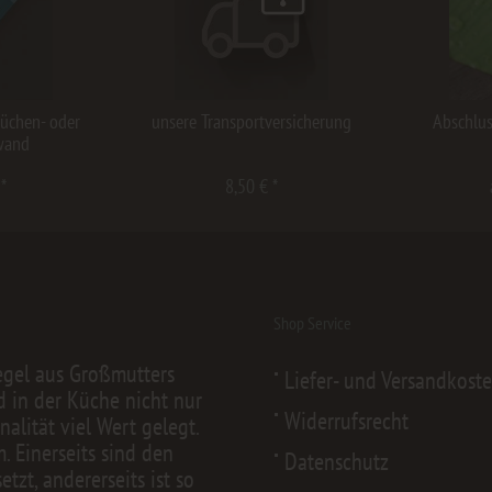
Küchen- oder
unsere Transportversicherung
Abschlus
wand
 *
8,50 € *
Shop Service
egel aus Großmutters
Liefer- und Versandkost
d in der Küche nicht nur
Widerrufsrecht
alität viel Wert gelegt.
 Einerseits sind den
Datenschutz
zt, andererseits ist so