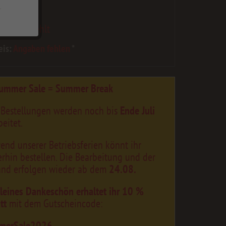
 max=3999
.
e:
Höhe fehlt
eis:
Angaben fehlen
*
ummer Sale = Summer Break
 Bestellungen werden noch bis
Ende Juli
eitet.
end unserer Betriebsferien könnt ihr
erhin bestellen. Die Bearbeitung und der
and erfolgen wieder ab dem
24.08.
kleines Dankeschön erhaltet ihr 10 %
tt
mit dem Gutscheincode:
merSale2026