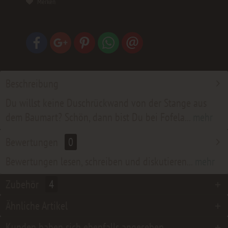
Merken
Beschreibung
Du willst keine Duschrückwand von der Stange aus
dem Baumart? Schön, dann bist Du bei Fofela...
mehr
Bewertungen
0
Bewertungen lesen, schreiben und diskutieren...
mehr
Zubehör
4
Ähnliche Artikel
Kunden haben sich ebenfalls angesehen