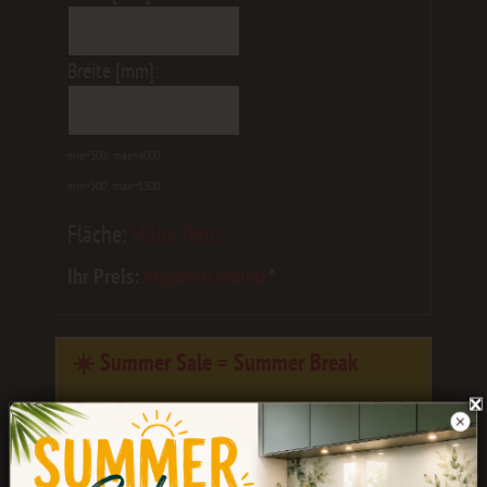
Breite [mm]:
min=300; max=4000
min=300; max=1300
Fläche:
Höhe fehlt
Ihr Preis:
Angaben fehlen
*
☀️ Summer Sale = Summer Break
Eure Bestellungen werden noch bis
Ende
Juli
bearbeitet.
Während unserer Betriebsferien könnt