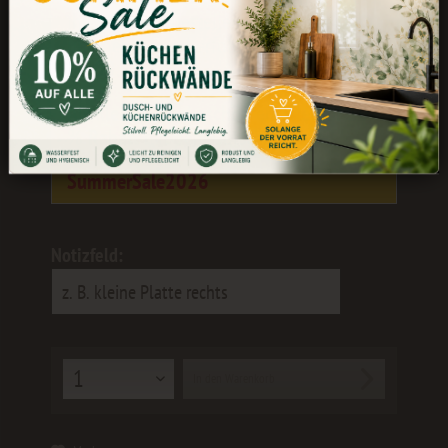
ihr weiterhin bestellen. Die Bearbeitung
und der Versand erfolgen wieder ab dem
24.08.
Als kleines Dankeschön erhaltet ihr 10
% Rabatt
mit dem Gutscheincode:
SummerSale2026
Notizfeld:
In den
Warenkorb