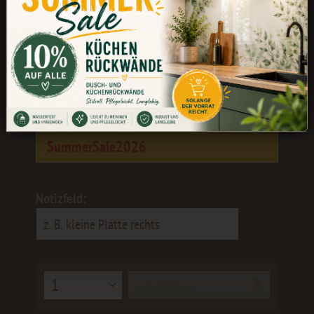
Während unserer Betriebsferien könnt
ihr weiterhin bestellen. Die Bearbeitung
und der Versand erfolgen wieder ab dem
24.08.
Als kleines Dankeschön erhaltet ihr 10
% Rabatt
mit dem Gutscheincode:
SummerSale2026
Notizfeld:
In den
Warenkorb