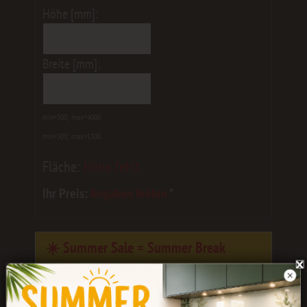
Höhe [mm]:
Breite [mm]:
min=300; max=4000
min=300; max=1300
Fläche:
Höhe fehlt
Ihr Preis:
Angaben fehlen
*
☀️ Summer Sale = Summer Break
Eure Bestellungen werden noch bis
Ende
Juli
bearbeitet.