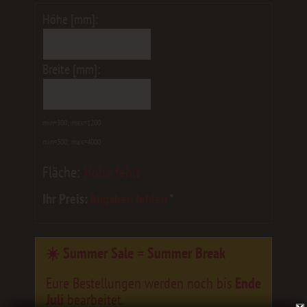
Höhe [mm]:
Breite [mm]:
min=300; max=1200
min=300; max=4000
Fläche:
Höhe fehlt
Ihr Preis:
Angaben fehlen
*
☀️ Summer Sale = Summer Break
Eure Bestellungen werden noch bis
Ende
Juli
bearbeitet.