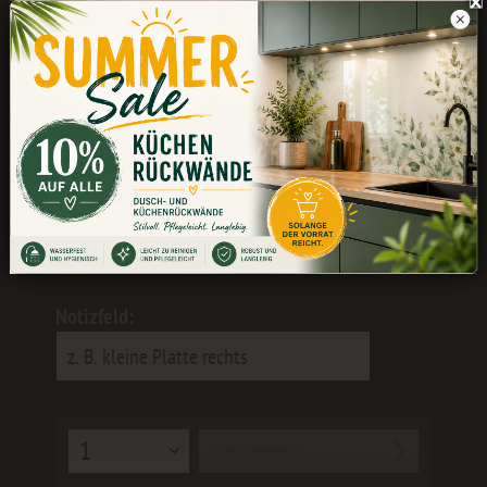
Während unserer Betriebsferien könnt
ihr weiterhin bestellen. Die Bearbeitung
und der Versand erfolgen wieder ab dem
24.08.
Als kleines Dankeschön erhaltet ihr 10
% Rabatt
mit dem Gutscheincode:
SummerSale2026
Notizfeld:
In den
Warenkorb