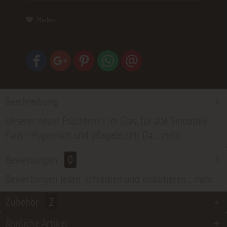
Merken
Beschreibung
Unserer neuer Früchtemix im Glas, für alle Smoothie
Fans - Hygenisch und pflegeleicht! Da...
mehr
Bewertungen
0
Bewertungen lesen, schreiben und diskutieren...
mehr
Zubehör
2
Ähnliche Artikel