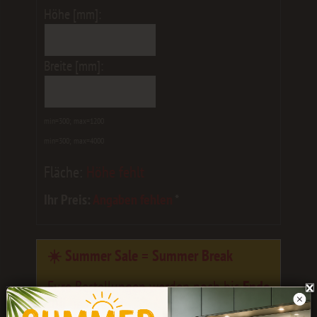
Höhe [mm]:
Breite [mm]:
min=300; max=1200
min=300; max=4000
Fläche:
Höhe fehlt
Ihr Preis:
Angaben fehlen
*
☀️ Summer Sale = Summer Break
Eure Bestellungen werden noch bis
Ende
Juli
bearbeitet.