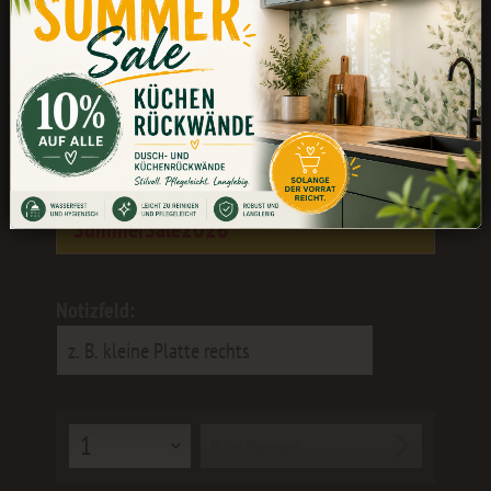
Während unserer Betriebsferien könnt
ihr weiterhin bestellen. Die Bearbeitung
und der Versand erfolgen wieder ab dem
24.08.
Als kleines Dankeschön erhaltet ihr 10
% Rabatt
mit dem Gutscheincode:
SummerSale2026
Notizfeld:
In den
Warenkorb