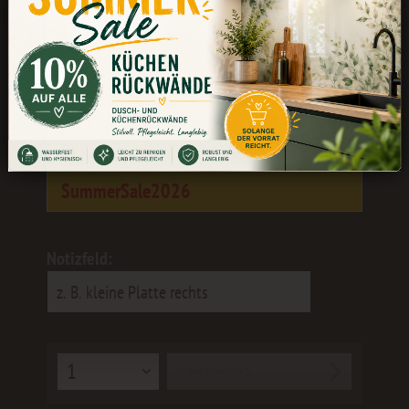
Während unserer Betriebsferien könnt
ihr weiterhin bestellen. Die Bearbeitung
und der Versand erfolgen wieder ab dem
24.08.
Als kleines Dankeschön erhaltet ihr 10
% Rabatt
mit dem Gutscheincode:
SummerSale2026
Notizfeld:
In den
Warenkorb