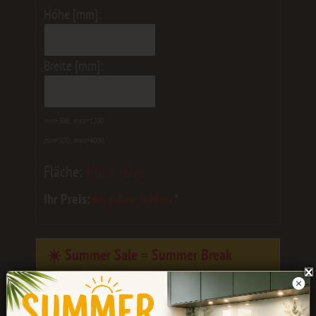
Höhe [mm]:
Breite [mm]:
min=300; max=1200
min=300; max=4000
Fläche:
Höhe fehlt
Ihr Preis:
Angaben fehlen
*
☀️ Summer Sale = Summer Break
Eure Bestellungen werden noch bis
Ende
Juli
bearbeitet.