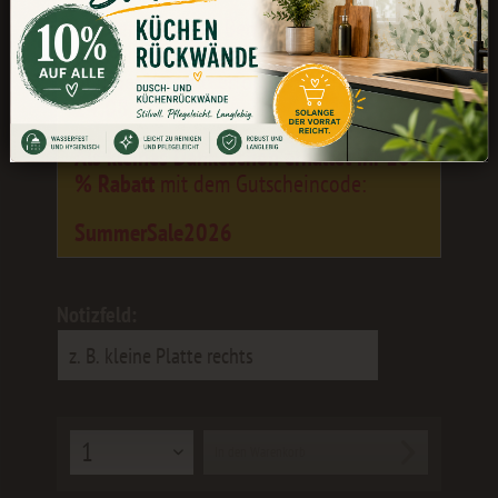
Während unserer Betriebsferien könnt
ihr weiterhin bestellen. Die Bearbeitung
und der Versand erfolgen wieder ab dem
24.08.
Als kleines Dankeschön erhaltet ihr 10
% Rabatt
mit dem Gutscheincode:
SummerSale2026
Notizfeld:
In den
Warenkorb