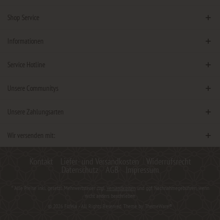
Shop Service
Informationen
Service Hotline
Unsere Communitys
Unsere Zahlungsarten
Wir versenden mit:
Kontakt
Liefer- und Versandkosten
Widerrufsrecht
Datenschutz
AGB
Impressum
* Alle Preise inkl. gesetzl. Mehrwertsteuer zzgl.
Versandkosten
und ggf. Nachnahmegebühren, wenn
nicht anders beschrieben
© 2026 Fofela - All Rights Reserved. Theme by
ThemeWare®