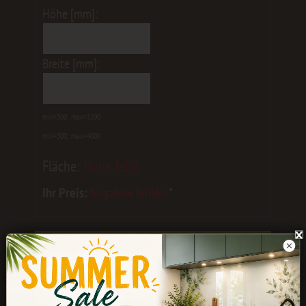
Höhe [mm]:
Breite [mm]:
min=300; max=1200
min=300; max=4000
Fläche:
Höhe fehlt
Ihr Preis:
Angaben fehlen
*
☀️ Summer Sale = Summer Break
Eure Bestellungen werden noch bis
Ende
Juli
bearbeitet.