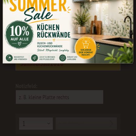
Während unserer Betriebsferien könnt
ihr weiterhin bestellen. Die Bearbeitung
und der Versand erfolgen wieder ab dem
24.08.
Als kleines Dankeschön erhaltet ihr 10
% Rabatt
mit dem Gutscheincode:
SummerSale2026
Notizfeld:
In den
Warenkorb