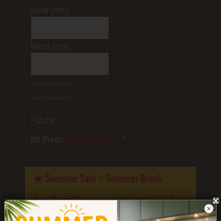
Höhe [mm]:
Breite [mm]:
min=300; max=1200
min=300; max=4000
Fläche:
Höhe fehlt
Ihr Preis:
Angaben fehlen
*
☀️ Summer Sale = Summer Break
Eure Bestellungen werden noch bis
Ende
Juli
bearbeitet.