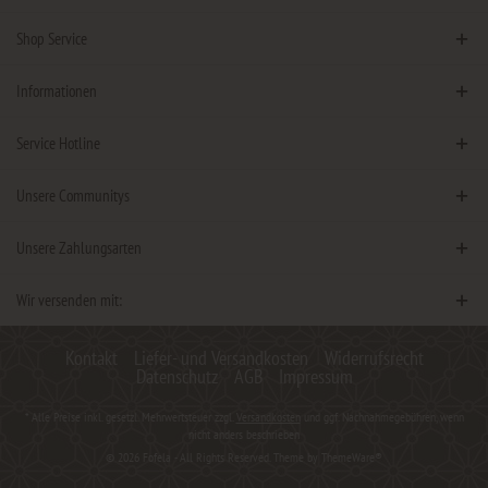
Shop Service
Informationen
Service Hotline
Unsere Communitys
Unsere Zahlungsarten
Wir versenden mit:
Kontakt
Liefer- und Versandkosten
Widerrufsrecht
Datenschutz
AGB
Impressum
* Alle Preise inkl. gesetzl. Mehrwertsteuer zzgl.
Versandkosten
und ggf. Nachnahmegebühren, wenn
nicht anders beschrieben
© 2026 Fofela - All Rights Reserved. Theme by
ThemeWare®