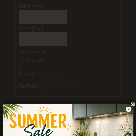
Höhe [mm]:
Breite [mm]:
min=300; max=1200
min=300; max=4000
Fläche:
Höhe fehlt
Ihr Preis:
Angaben fehlen
*
☀️ Summer Sale = Summer Break
Eure Bestellungen werden noch bis
Ende
Juli
bearbeitet.