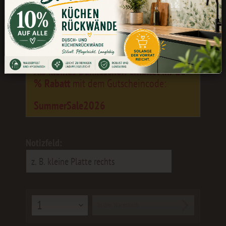
Während unserer Betriebsferien könnt
ihr weiterhin bestellen. Die Bearbeitung
und der Versand erfolgen wieder ab dem
24.08.
Als kleines Dankeschön erhaltet ihr 10
% Rabatt
mit dem Gutscheincode:
SummerSale2026
Notizfeld:
In den
Warenkorb