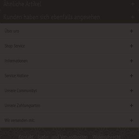
Ähnliche Artikel
Kunden haben sich ebenfalls angesehen
Über uns
Shop Service
Informationen
Service Hotline
Unsere Communitys
Unsere Zahlungsarten
Wir versenden mit:
Kontakt
Liefer- und Versandkosten
Widerrufsrecht