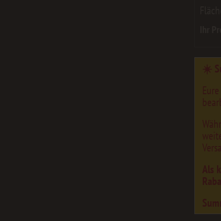
Fläch
Ihr Pr
☀️ S
Eure
bearb
Währ
weit
Vers
Als 
Raba
Sum