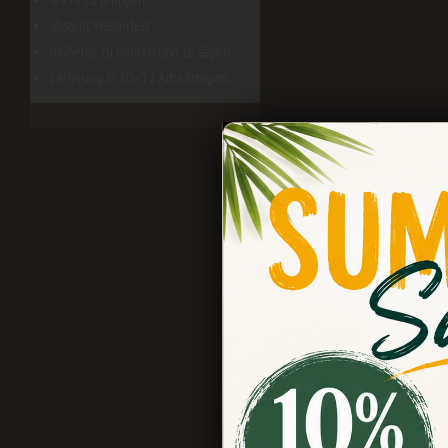
absolut Wasserfest
mühelos zu bohren und zu sägen
Lieferung in 10–12 Arbeitstagen