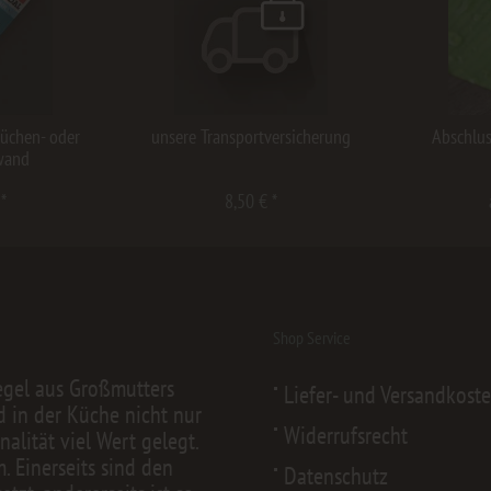
Küchen- oder
unsere Transportversicherung
Abschlus
wand
 *
8,50 € *
Shop Service
egel aus Großmutters
Liefer- und Versandkost
d in der Küche nicht nur
Widerrufsrecht
alität viel Wert gelegt.
 Einerseits sind den
Datenschutz