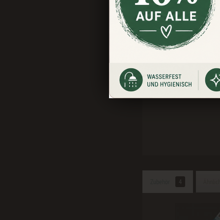
Beschreibung
Bewert
Produktinformatione
Dein Wass
Eine traumhafte 
Zubehör
4
Ähnlich