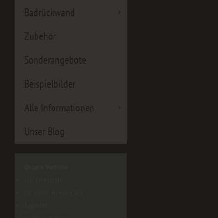
Badrückwand
Zubehör
Sonderangebote
Beispielbilder
Alle Informationen
Unser Blog
Unsere Vorteile
nur 3 mm stark
bis 4 m in einem Stück
fugenlos
leicht zu reinigen