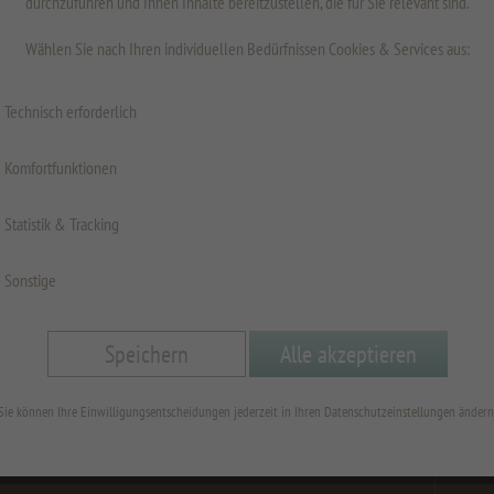
durchzuführen und Ihnen Inhalte bereitzustellen, die für Sie relevant sind.
Wählen Sie nach Ihren individuellen Bedürfnissen Cookies & Services aus:
Technisch erforderlich
Oberfläche
Komfortfunktionen
Fläche
Statistik & Tracking
Höhe 
Sonstige
Breite
Speichern
Alle akzeptieren
Sie können Ihre Einwilligungsentscheidungen jederzeit in Ihren Datenschutzeinstellungen ändern
min=300;
min=300;