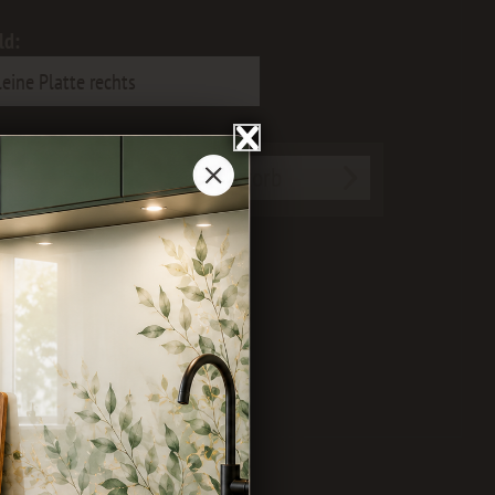
ld:
In den
Warenkorb
ichen
Merken
Bewerten