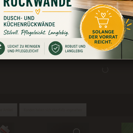
ungen
0
n "Wasserfall Berglandschaft"
ertfallmotiv für deine Duschrück
Kulisse die uns die Natur hervorgebracht hat. Ab jetzt wir
e Artikel
Kunden haben sich ebenfalls angesehen