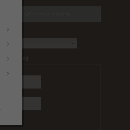
Bitte wähle zuerst eine Variante
:
nberechnung
[mm]:
 [mm]:
.
 max=4000
 max=1300