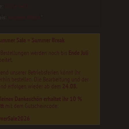
e:
Höhe fehlt
eis:
Angaben fehlen
*
ummer Sale = Summer Break
 Bestellungen werden noch bis
Ende Juli
eitet.
end unserer Betriebsferien könnt ihr
erhin bestellen. Die Bearbeitung und der
and erfolgen wieder ab dem
24.08.
kleines Dankeschön erhaltet ihr 10 %
tt
mit dem Gutscheincode:
merSale2026