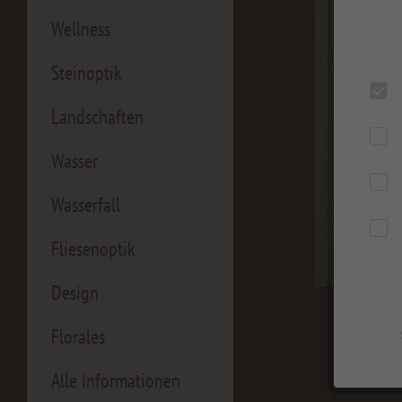
Wellness
Steinoptik
Landschaften
Wasser
Wasserfall
Fliesenoptik
Design
Florales
Alle Informationen