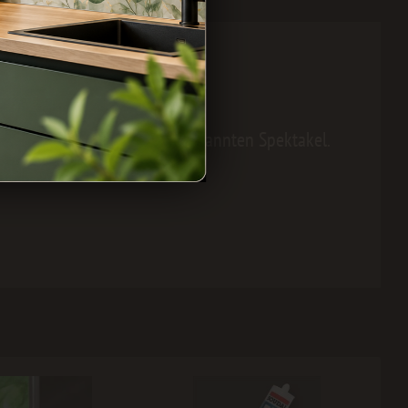
wand
d jede
Dusche
zu einem entspannten Spektakel.