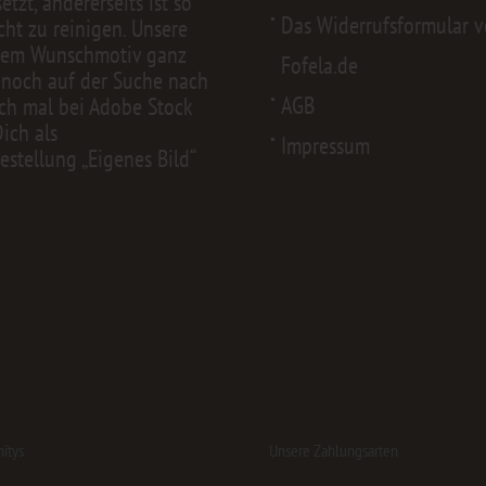
zt, andererseits ist so
Das Widerrufsformular 
cht zu reinigen. Unsere
nem Wunschmotiv ganz
Fofela.de
 noch auf der Suche nach
AGB
ch mal bei
Adobe Stock
Dich als
Impressum
estellung „Eigenes Bild“
itys
Unsere Zahlungsarten