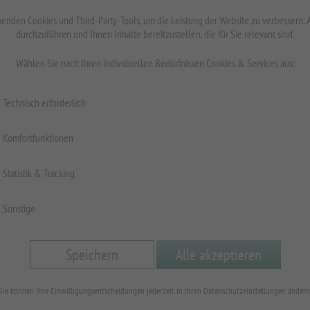
inkl. MwSt.
z
enden Cookies und Third-Party-Tools, um die Leistung der Website zu verbessern,
durchzuführen und Ihnen Inhalte bereitzustellen, die für Sie relevant sind.
Wählen Sie nach Ihren individuellen Bedürfnissen Cookies & Services aus:
Oberfläche
Technisch erforderlich
Komfortfunktionen
Fläche
Statistik & Tracking
Höhe 
Sonstige
Breite
Speichern
Alle akzeptieren
Sie können Ihre Einwilligungsentscheidungen jederzeit in Ihren Datenschutzeinstellungen ändern
min=300;