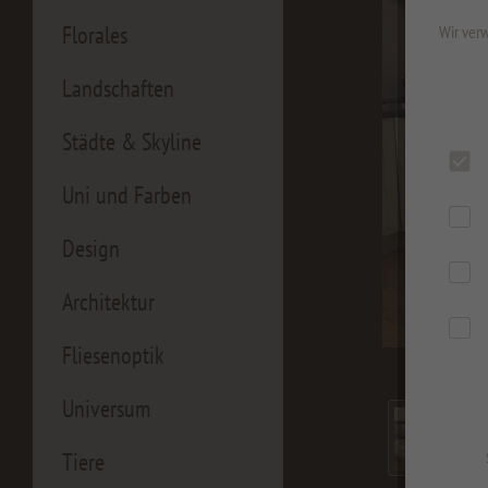
Florales
Wir verw
Landschaften
Städte & Skyline
Uni und Farben
Design
Architektur
Fliesenoptik
Universum
Tiere