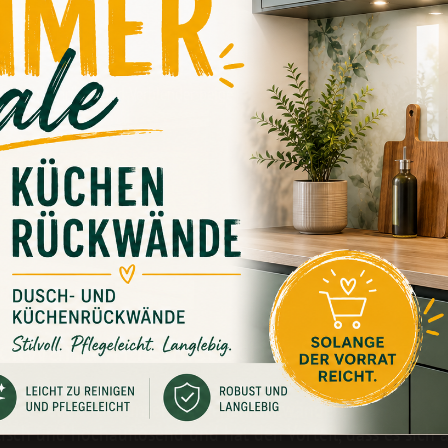
ungen
0
en "Küchenrückwand Verblender beige"
kwand in realistischer Steinoptik
iv ist beliebt bei unseren Küchenrückwänden.
istisch und hochauflösend und hat den Vorteil, dass es sich 