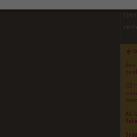
min=300;
Fläch
Ihr Pr
☀️ S
Eure
bearb
Währ
weit
Vers
Als 
Raba
Sum