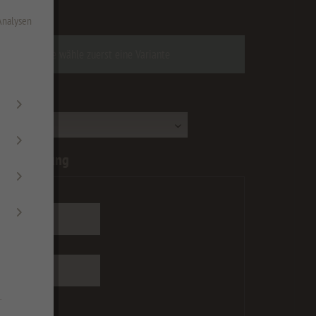
zgl. Versandkosten
 Analysen
Bitte wähle zuerst eine Variante
:
nberechnung
[mm]:
 [mm]:
.
 max=1200