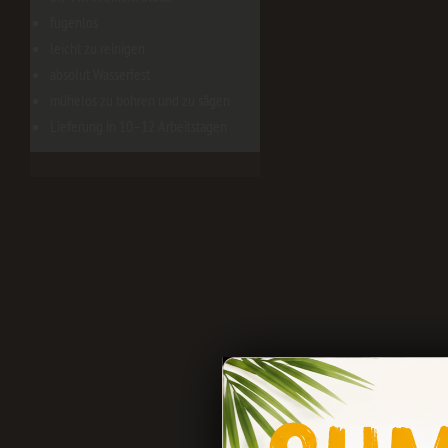
fugenlos
leicht zu reinigen
absolut Wasserfest
mühelos zu bohren und zu sägen
Lieferung in 10–12 Arbeitstagen