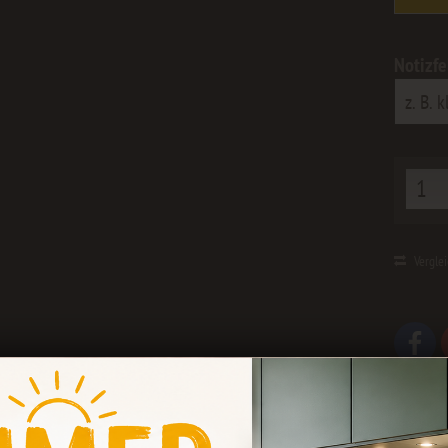
Notizfe
Vergle