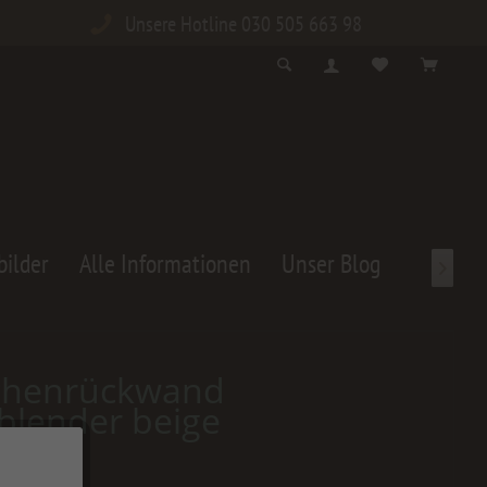
Unsere Hotline 030 505 663 98
bilder
Alle Informationen
Unser Blog

chenrückwand
blender beige
0 € *