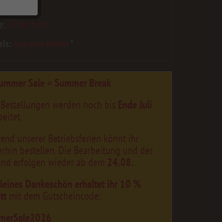
 max=4000
e:
Höhe fehlt
eis:
Angaben fehlen
*
ummer Sale = Summer Break
 Bestellungen werden noch bis
Ende Juli
eitet.
end unserer Betriebsferien könnt ihr
erhin bestellen. Die Bearbeitung und der
and erfolgen wieder ab dem
24.08.
kleines Dankeschön erhaltet ihr 10 %
tt
mit dem Gutscheincode:
merSale2026