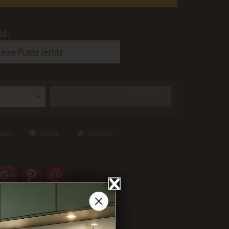
ld:
In den
Warenkorb
ichen
Merken
Bewerten