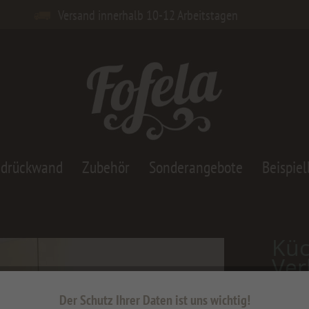
Versand innerhalb 10-12 Arbeitstagen
adrückwand
Zubehör
Sonderangebote
Beispiel
Kü
Ver
184,6
Der Schutz Ihrer Daten ist uns wichtig!