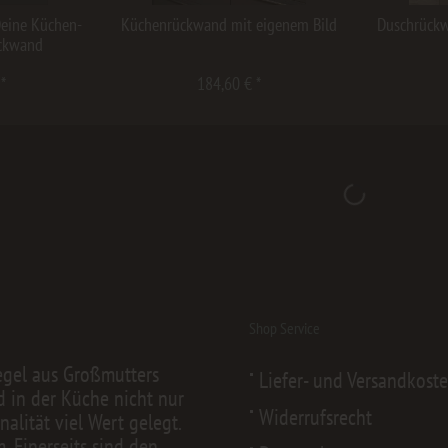
Deine Küchen-
Küchenrückwand mit eigenem Bild
Duschrückw
ckwand
 *
184,60 € *
Shop Service
egel aus Großmutters
Liefer- und Versandkost
d in der Küche nicht nur
Widerrufsrecht
alität viel Wert gelegt.
 Einerseits sind den