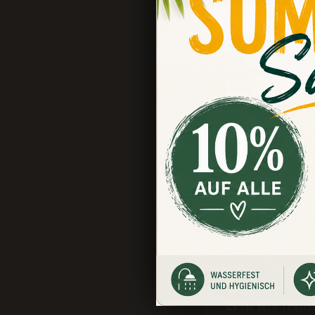
Beschreibung
Bewert
Produktinformation
Küchenrüc
Dieses Steinmot
Es ist sehr real