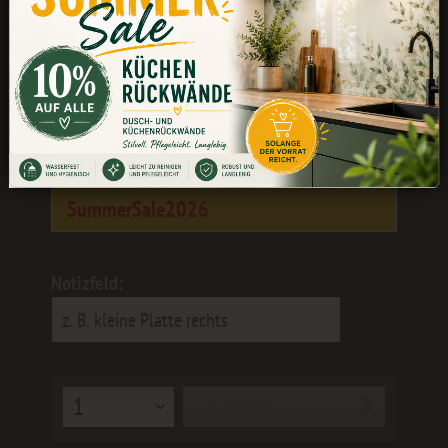
Während unserer Betriebsferien könnt
ihr weiterhin bestellen. Die Bearbeitung
und der Versand erfolgen wieder ab dem
24.08.
Als kleines Dankeschön erhaltet ihr 10
% Rabatt
mit dem Gutscheincode:
SummerSale2026
Notizfeld:
In den
Warenkorb