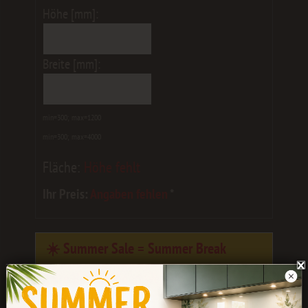
Höhe [mm]:
Breite [mm]:
min=300; max=1200
min=300; max=4000
Fläche:
Höhe fehlt
Ihr Preis:
Angaben fehlen
*
☀️ Summer Sale = Summer Break
Eure Bestellungen werden noch bis
Ende
Juli
bearbeitet.