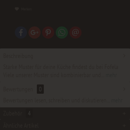
Merken
Beschreibung
Starke Muster für deine Küche findest du bei Fofela
Viele unserer Muster sind kombinierbar und...
mehr
Bewertungen
0
Bewertungen lesen, schreiben und diskutieren...
mehr
Zubehör
4
Ähnliche Artikel