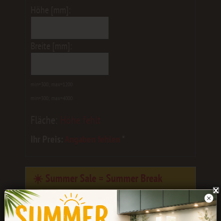
Höhe [mm]:
Breite [mm]:
min=300; max=1200
min=300; max=4000
Fläche:
Höhe fehlt
Ihr Preis:
Angaben fehlen
*
☀️ Summer Sale = Summer Break
Eure Bestellungen werden noch bis
Ende
Juli
bearbeitet.