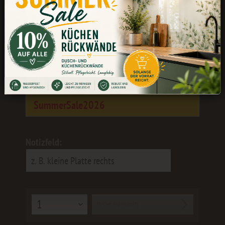
Während unserer Betriebsferien könnt
ihr weiterhin bestellen. Die Bearbeitung
und der Versand erfolgen wieder ab dem
24.08.
Als kleines Dankeschön erhaltet ihr 10
% Rabatt
mit dem Gutscheincode:
SummerSale2026
Notizfeld:
In den
Warenkorb