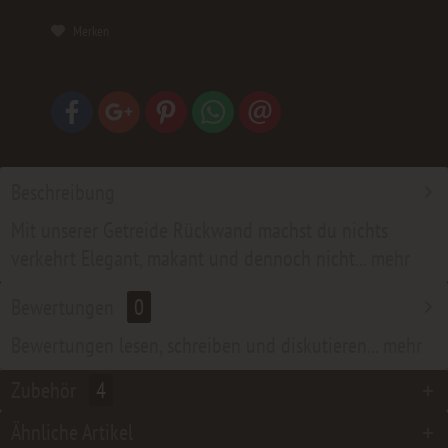
Merken
Beschreibung
Mit unserer Getreide Rückwand machst du nichts
verkehrt Elegant, makant und dennoch nicht...
mehr
Bewertungen
0
Bewertungen lesen, schreiben und diskutieren...
mehr
Zubehör
4
Ähnliche Artikel