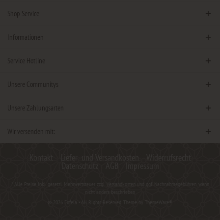
Shop Service
Informationen
Service Hotline
Unsere Communitys
Unsere Zahlungsarten
Wir versenden mit:
Kontakt
Liefer- und Versandkosten
Widerrufsrecht
Datenschutz
AGB
Impressum
* Alle Preise inkl. gesetzl. Mehrwertsteuer zzgl.
Versandkosten
und ggf. Nachnahmegebühren, wenn
nicht anders beschrieben
© 2026 Fofela - All Rights Reserved. Theme by
ThemeWare®