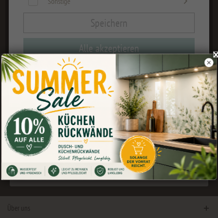
Sonstige
Speichern
Alle akzeptieren
Sie können Ihre Einwilligungsentscheidungen jederzeit in Ihren
Datenschutzeinstellungen ändern.
Neue Kategorie mit Motiven aus der
Tierwelt für deine Küchenrückwand
Tierisch schöne Rückwände für Küche und Bad.
Tags:
küchenrückwand
,
Tiere
,
Nischenverkleidung
21.09.21 09:00
0 Kommentare
Über uns