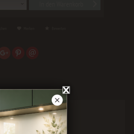
In den
Warenkorb
ichen
Merken
Bewerten
aus AluDibond