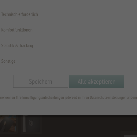
Sofort v
Technisch erforderlich
☀️ S
Komfortfunktionen
Eure
bearb
Statistik & Tracking
Währ
Sonstige
weit
Vers
Speichern
Alle akzeptieren
Als 
Raba
Sie können Ihre Einwilligungsentscheidungen jederzeit in Ihren Datenschutzeinstellungen ändern
Sum