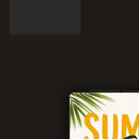
leicht zu reinigen
absolut Wasserfest
mühelos zu bohren und zu sägen
Lieferung in 10–12 Arbeitstagen
Beschreibung
Bewert
Produktinformatione
Design K