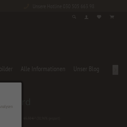
Unsere Hotline 030 505 663 98
bilder
Alle Informationen
Unser Blog

elboard
 Analysen
 € *
65,50 € *
(30,96% gespart)
zgl. Versandkosten