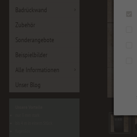
Badrückwand
Zubehör
Sonderangebote
Beispielbilder
Alle Informationen
Unser Blog
Unsere Vorteile
nur 3 mm stark
bis 4 m in einem Stück
fugenlos