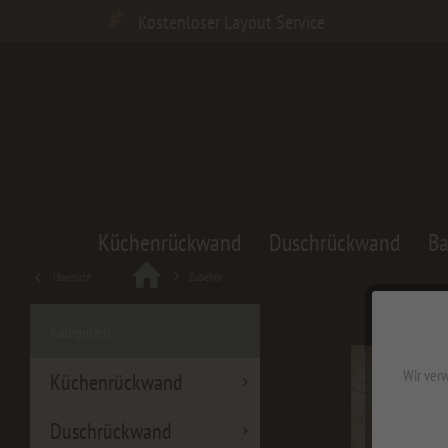
Kostenloser Layout Service
Küchenrückwand
Duschrückwand
B
Übersicht
Zubehör
Kategorien
Wir verw
Küchenrückwand
Duschrückwand