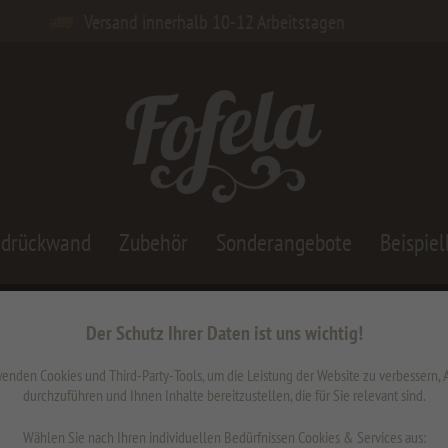
Versand innerhalb 10-12 Arbeitstagen
adrückwand
Zubehör
Sonderangebote
Beispiel
Der Schutz Ihrer Daten ist uns wichtig!
Taf
enden Cookies und Third-Party-Tools, um die Leistung der Website zu verbessern,
durchzuführen und Ihnen Inhalte bereitzustellen, die für Sie relevant sind.
45,22
Wählen Sie nach Ihren individuellen Bedürfnissen Cookies & Services aus:
inkl. MwSt.
z