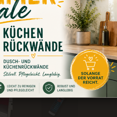
Tafelboard / Kreidetafel
derbeschreibbar
d Flüssigkreide geeignet
ringen durch große Nieten löcher
de Küche
Kunden haben sich ebenfalls angesehen