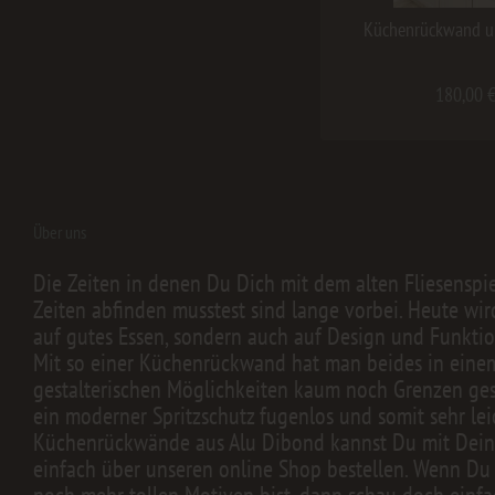
Küchenrückwand un
180,00 €
Über uns
Die Zeiten in denen Du Dich mit dem alten Fliesenspi
Zeiten abfinden musstest sind lange vorbei. Heute wir
auf gutes Essen, sondern auch auf Design und Funktion
Mit so einer Küchenrückwand hat man beides in einem.
gestalterischen Möglichkeiten kaum noch Grenzen geset
ein moderner Spritzschutz fugenlos und somit sehr lei
Küchenrückwände aus Alu Dibond kannst Du mit Dei
einfach über unseren online Shop bestellen. Wenn Du
noch mehr tollen Motiven bist, dann schau doch einfa