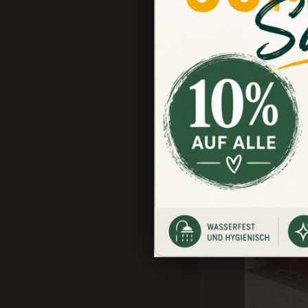
Abwaschbares 
beliebig wie
Für Kreide un
Leicht anzub
Gehört in je
40 x 60 cm
Kunden kauften auch