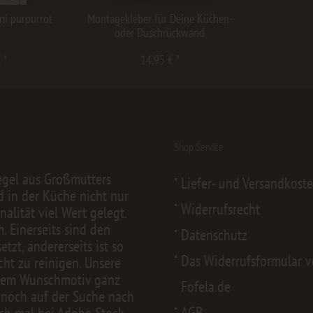
i purpurrot
Montagekleber für Deine Küchen-
oder Duschrückwand
 *
14,95 € *
Shop Service
egel aus Großmutters
Liefer- und Versandkost
d in der Küche nicht nur
Widerrufsrecht
alität viel Wert gelegt.
 Einerseits sind den
Datenschutz
zt, andererseits ist so
Das Widerrufsformular 
cht zu reinigen. Unsere
nem Wunschmotiv ganz
Fofela.de
 noch auf der Suche nach
AGB
ch mal bei
Adobe Stock