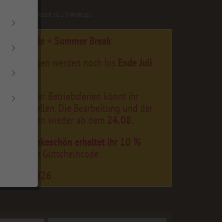
ersandfertig, Lieferzeit ca. 1-3 Werktage
ummer Sale = Summer Break
 Bestellungen werden noch bis
Ende Juli
eitet.
end unserer Betriebsferien könnt ihr
erhin bestellen. Die Bearbeitung und der
and erfolgen wieder ab dem
24.08.
kleines Dankeschön erhaltet ihr 10 %
tt
mit dem Gutscheincode:
.
merSale2026