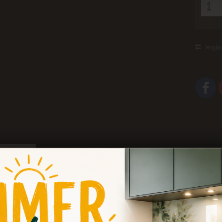
Vergle
ungen
0
n "Tafelboard"
reidetafel Tafelboard Memoboard 