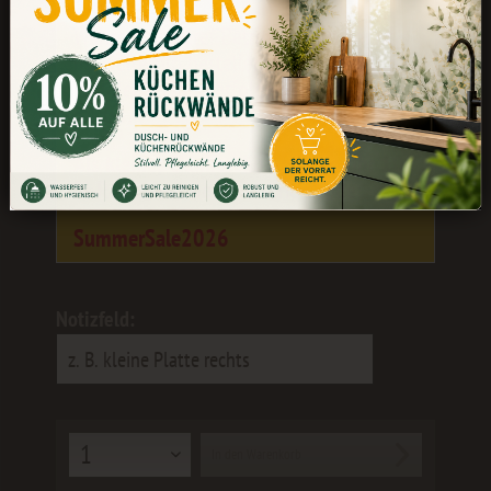
Während unserer Betriebsferien könnt
ihr weiterhin bestellen. Die Bearbeitung
und der Versand erfolgen wieder ab dem
24.08.
Als kleines Dankeschön erhaltet ihr 10
% Rabatt
mit dem Gutscheincode:
SummerSale2026
Notizfeld:
In den
Warenkorb