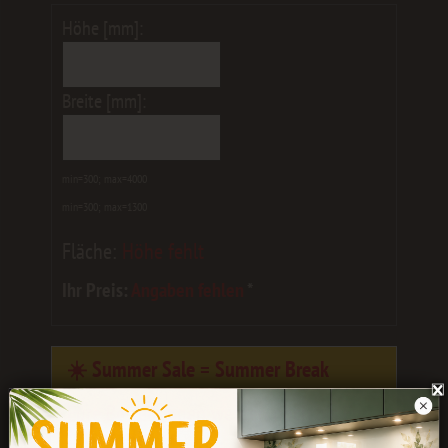
Höhe [mm]:
Breite [mm]:
min=300; max=4000
min=300; max=1300
Fläche:
Höhe fehlt
Ihr Preis:
Angaben fehlen
*
☀️ Summer Sale = Summer Break
Eure Bestellungen werden noch bis
Ende
Juli
bearbeitet.