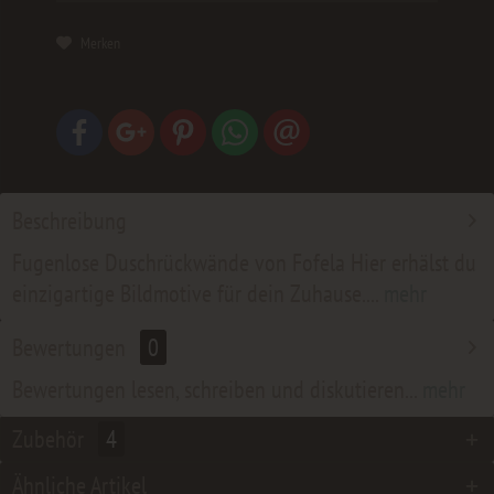
Merken
Beschreibung
Fugenlose Duschrückwände von Fofela Hier erhälst du
einzigartige Bildmotive für dein Zuhause....
mehr
Bewertungen
0
Bewertungen lesen, schreiben und diskutieren...
mehr
Zubehör
4
Ähnliche Artikel