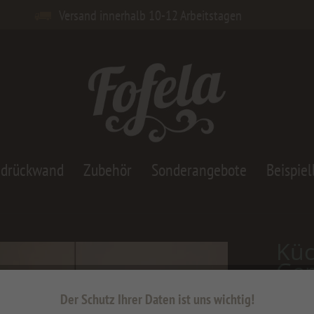
Versand innerhalb 10-12 Arbeitstagen
adrückwand
Zubehör
Sonderangebote
Beispiel
Küc
Ge
Der Schutz Ihrer Daten ist uns wichtig!
ab 90