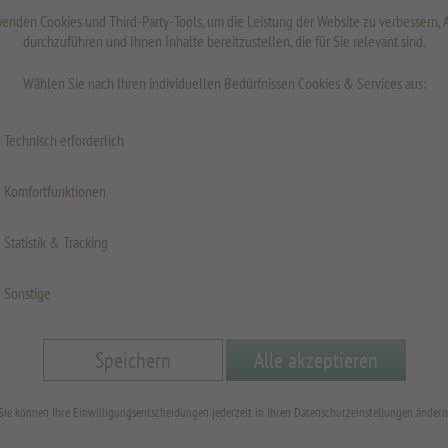
inkl. MwSt.
z
enden Cookies und Third-Party-Tools, um die Leistung der Website zu verbessern,
durchzuführen und Ihnen Inhalte bereitzustellen, die für Sie relevant sind.
Wählen Sie nach Ihren individuellen Bedürfnissen Cookies & Services aus:
Technisch erforderlich
Oberfläche
Komfortfunktionen
Spritzschu
Statistik & Tracking
Format
Sonstige
Speichern
Alle akzeptieren
☀️ S
Sie können Ihre Einwilligungsentscheidungen jederzeit in Ihren Datenschutzeinstellungen ändern
Eure
bearb