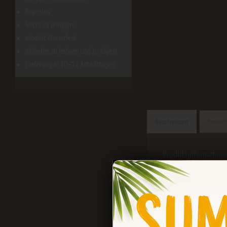
fugenlos
leicht zu reinigen
absolut Wasserfest
mühelos zu bohren und zu sägen
Lieferung in 10–12 Arbeitstagen
Beschreibung
Bewert
Produktinformation
Bei uns e
Obst & Ge
Unsere dekorat
Küchenrückwan