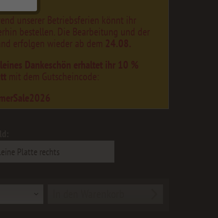
end unserer Betriebsferien könnt ihr
erhin bestellen. Die Bearbeitung und der
and erfolgen wieder ab dem
24.08.
kleines Dankeschön erhaltet ihr 10 %
tt
mit dem Gutscheincode:
merSale2026
ld:
In den
Warenkorb