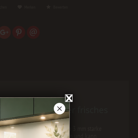
ichen
Merken
Bewerten
ckwände und immer frisches
nz erstrahlen. Die fugenlosen 3 mm starke
t sich super einfach bearbeiten und kann