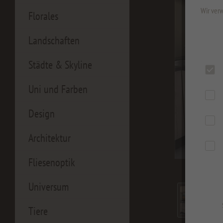
Wir verw
Florales
Landschaften
Städte & Skyline
Uni und Farben
Design
Architektur
Fliesenoptik
Universum
Tiere