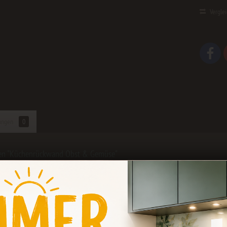
Vergle
ungen
0
en "Küchenrückwand Obst & Gemüse"
rhälst du die schönsten Küchenrü
müse ;-)
iven
Wandverkleidungen
lassen deine
Küche
zum neuen Gla
d
kannst du bei uns passgenau bestellen. Das Material läss