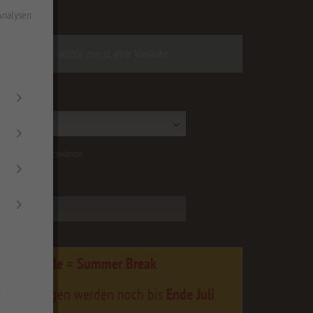
zgl. Versandkosten
 Analysen
Bitte wähle zuerst eine Variante
:
tz und Küchenrückwände:
e
ummer Sale = Summer Break
.
 Bestellungen werden noch bis
Ende Juli
eitet.