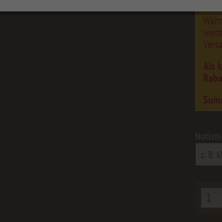
Währ
weit
Vers
Als 
Raba
Sum
Notizfe