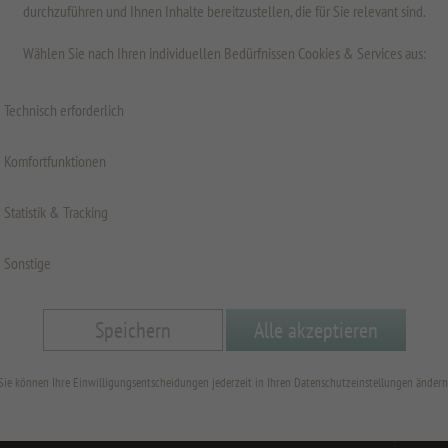
durchzuführen und Ihnen Inhalte bereitzustellen, die für Sie relevant sind.
inkl. MwSt.
z
Wählen Sie nach Ihren individuellen Bedürfnissen Cookies & Services aus:
Technisch erforderlich
Oberfläche
Komfortfunktionen
Statistik & Tracking
Fläche
Sonstige
Höhe 
Speichern
Alle akzeptieren
Breite
Sie können Ihre Einwilligungsentscheidungen jederzeit in Ihren Datenschutzeinstellungen ändern
min=300;