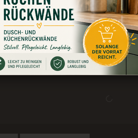
ungen
0
en "Küchenrückwand Berglandschaft"
ckwände mit eindrucksvollen Kuli
ften
die schönsten Landschaftsmotive für deine Küche. Hygienis