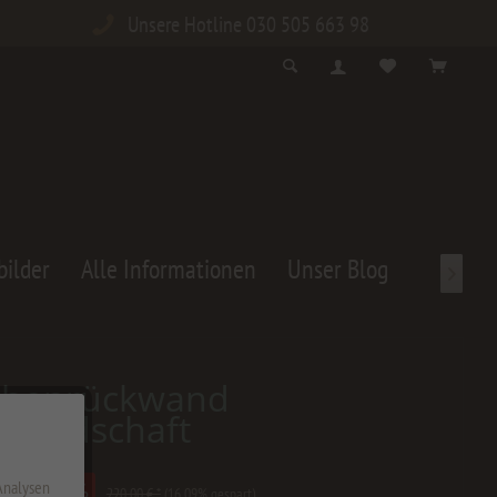
Unsere Hotline 030 505 663 98
bilder
Alle Informationen
Unser Blog

chenrückwand
glandschaft
0 € *
 Analysen
220,00 € *
(16,09% gespart)