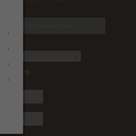
zgl. Versandkosten
Bitte wähle zuerst eine Variante
:
nberechnung
[mm]:
 [mm]:
.
 max=1200