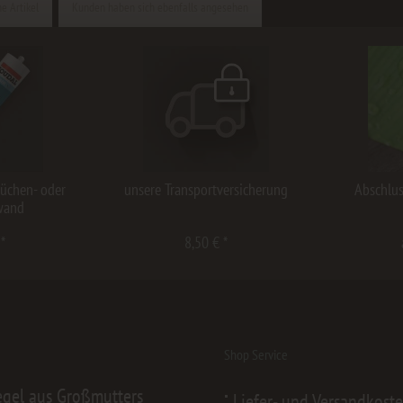
e Artikel
Kunden haben sich ebenfalls angesehen
Küchen- oder
unsere Transportversicherung
Abschlus
wand
 *
8,50 € *
Shop Service
egel aus Großmutters
Liefer- und Versandkost