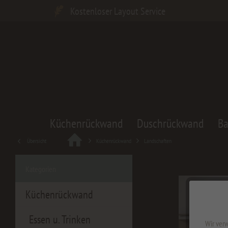
Kostenloser Layout Service
Küchenrückwand
Duschrückwand
B
Übersicht
Küchenrückwand
Landschaften
Kategorien
Küchenrückwand
Essen u. Trinken
Wir verw