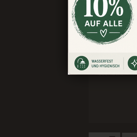
Beschreibung
Bewert
Produktinformation
Küchenrü
Landscha
Bei uns gibt es 
Oberfläche.