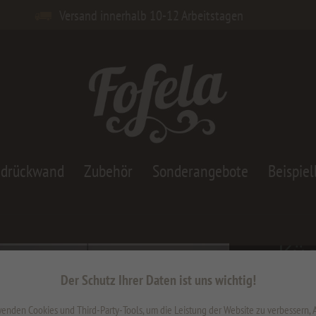
Versand innerhalb 10-12 Arbeitstagen
adrückwand
Zubehör
Sonderangebote
Beispiel
Kü
Ber
Der Schutz Ihrer Daten ist uns wichtig!
184,6
enden Cookies und Third-Party-Tools, um die Leistung der Website zu verbessern,