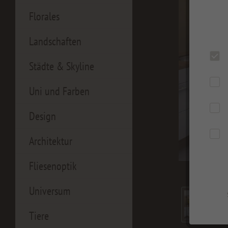
Florales
Landschaften
Städte & Skyline
Uni und Farben
Design
Architektur
Fliesenoptik
Universum
Tiere