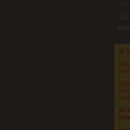
min=300;
Fläch
Ihr Pr
☀️ S
Eure
bearb
Währ
weit
Vers
Als 
Raba
Sum