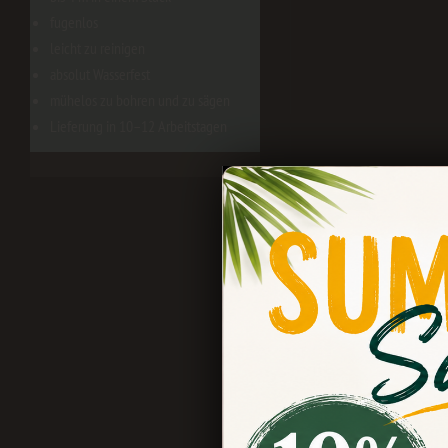
fugenlos
leicht zu reinigen
absolut Wasserfest
mühelos zu bohren und zu sägen
Lieferung in 10–12 Arbeitstagen