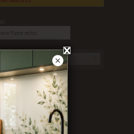
ld:
In den
Warenkorb
ichen
Merken
Bewerten