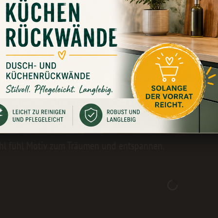
ungen
0
en "Sonnenutergang auf Blumenwiese"
ntergang auf Blumenwiese
o ein schönes Naturerlebnis erlebt hat und gerade kein Fo
Romantiker ist das genau das richtige Motiv. Satte Blum
after Sonnenuntergang.
hl fühl Motiv zum Träumen und entspannen.