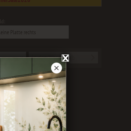
ld:
In den
Warenkorb
ichen
Merken
Bewerten