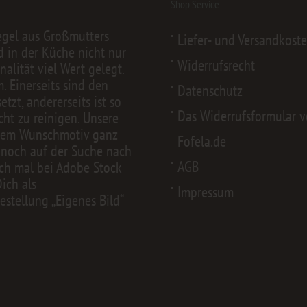
Shop Service
egel aus Großmutters
Liefer- und Versandkost
d in der Küche nicht nur
Widerrufsrecht
alität viel Wert gelegt.
 Einerseits sind den
Datenschutz
zt, andererseits ist so
Das Widerrufsformular 
cht zu reinigen. Unsere
nem Wunschmotiv ganz
Fofela.de
 noch auf der Suche nach
AGB
ch mal bei
Adobe Stock
Dich als
Impressum
estellung „Eigenes Bild“