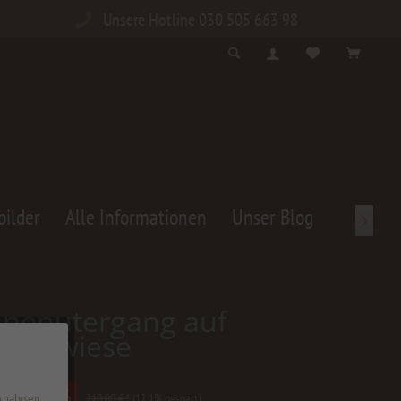
Unsere Hotline 030 505 663 98
bilder
Alle Informationen
Unser Blog

nenutergang auf
umenwiese
0 € *
 Analysen
210,00 € *
(12,1% gespart)