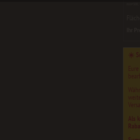
min=300;
Fläch
Ihr Pr
☀️ S
Eure
bearb
Währ
weit
Vers
Als 
Raba
Sum