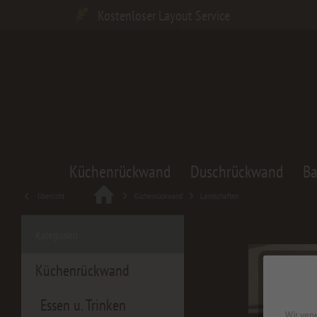
Kostenloser Layout Service
Küchenrückwand
Duschrückwand
B
Übersicht
Küchenrückwand
Landschaften
Kategorien
Küchenrückwand
Essen u. Trinken
Wir verw