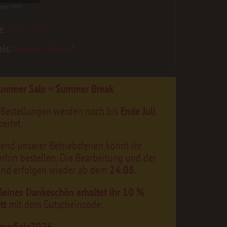
 max=4000
e:
Höhe fehlt
eis:
Angaben fehlen
*
ummer Sale = Summer Break
 Bestellungen werden noch bis
Ende Juli
eitet.
end unserer Betriebsferien könnt ihr
erhin bestellen. Die Bearbeitung und der
and erfolgen wieder ab dem
24.08.
kleines Dankeschön erhaltet ihr 10 %
tt
mit dem Gutscheincode:
merSale2026