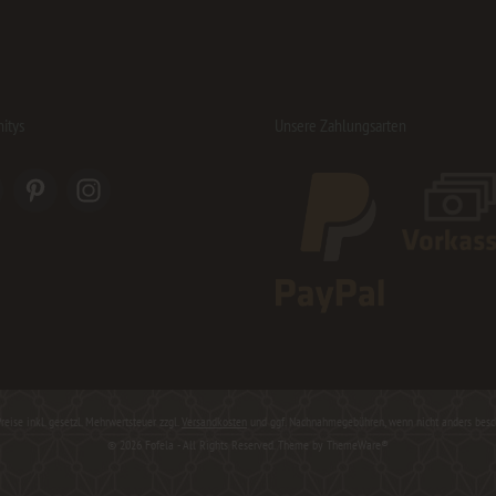
itys
Unsere Zahlungsarten
Preise inkl. gesetzl. Mehrwertsteuer zzgl.
Versandkosten
und ggf. Nachnahmegebühren, wenn nicht anders besc
© 2026 Fofela - All Rights Reserved. Theme by
ThemeWare®