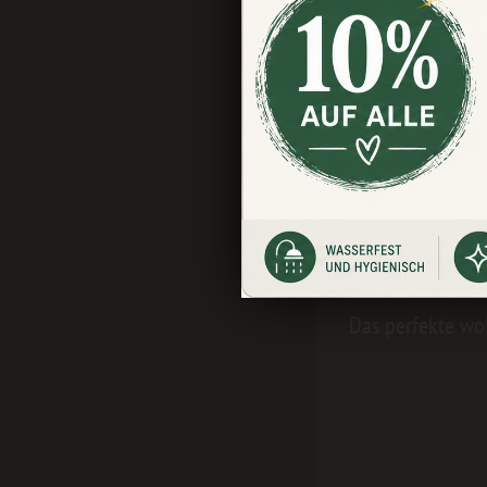
Beschreibung
Bewert
Produktinformation
Sonnenu
Wer auch schon s
naturverbunden 
noch ein traumh
Das perfekte wo