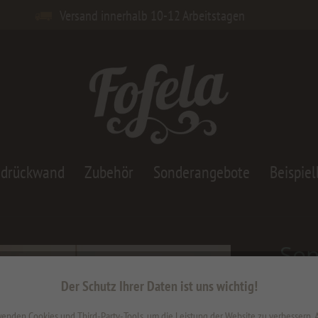
Versand innerhalb 10-12 Arbeitstagen
adrückwand
Zubehör
Sonderangebote
Beispiel
Son
Bl
Der Schutz Ihrer Daten ist uns wichtig!
184,6
enden Cookies und Third-Party-Tools, um die Leistung der Website zu verbessern,