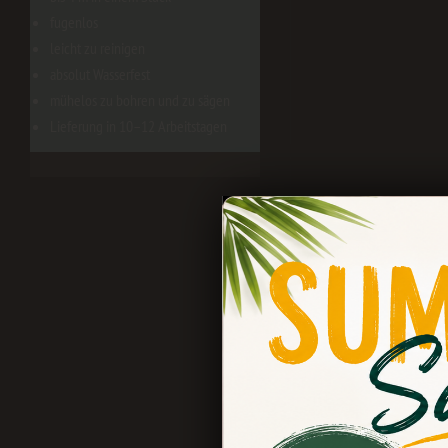
fugenlos
leicht zu reinigen
absolut Wasserfest
mühelos zu bohren und zu sägen
Lieferung in 10–12 Arbeitstagen