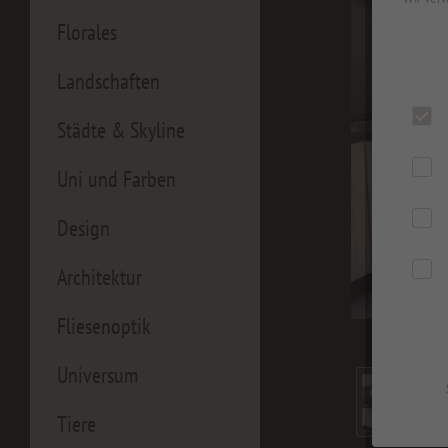
Florales
Landschaften
Städte & Skyline
Uni und Farben
Design
Architektur
Fliesenoptik
Universum
Tiere