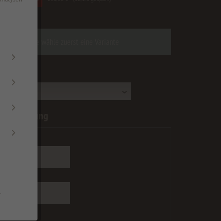
zgl. Versandkosten
Bitte wähle zuerst eine Variante
:
nberechnung
[mm]:
 [mm]:
.
 max=1200