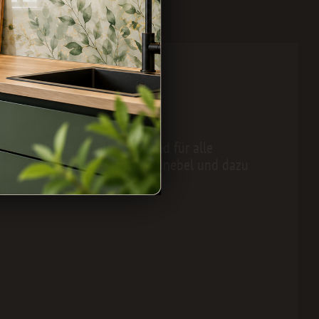
toapparat zur Stelle hatte und für alle
en überflutete Wiesen im Abendnebel und dazu