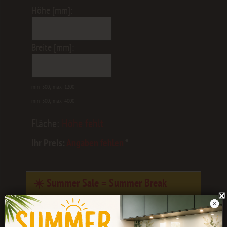
Höhe [mm]:
Breite [mm]:
min=300; max=1200
min=300; max=4000
Fläche:
Höhe fehlt
Ihr Preis:
Angaben fehlen
*
☀️ Summer Sale = Summer Break
Eure Bestellungen werden noch bis
Ende
Juli
bearbeitet.