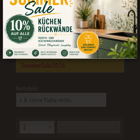
Während unserer Betriebsferien könnt
ihr weiterhin bestellen. Die Bearbeitung
und der Versand erfolgen wieder ab dem
24.08.
Als kleines Dankeschön erhaltet ihr 10
% Rabatt
mit dem Gutscheincode:
SummerSale2026
Notizfeld:
In den
Warenkorb