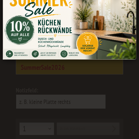
Während unserer Betriebsferien könnt
ihr weiterhin bestellen. Die Bearbeitung
und der Versand erfolgen wieder ab dem
24.08.
Als kleines Dankeschön erhaltet ihr 10
% Rabatt
mit dem Gutscheincode:
SummerSale2026
Notizfeld:
In den
Warenkorb