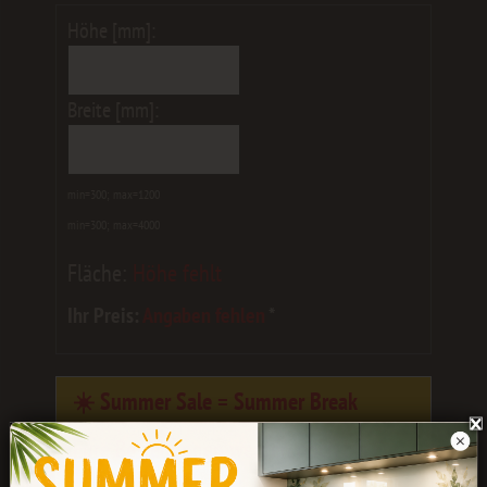
Höhe [mm]:
Breite [mm]:
min=300; max=1200
min=300; max=4000
Fläche:
Höhe fehlt
Ihr Preis:
Angaben fehlen
*
☀️ Summer Sale = Summer Break
Eure Bestellungen werden noch bis
Ende
Juli
bearbeitet.