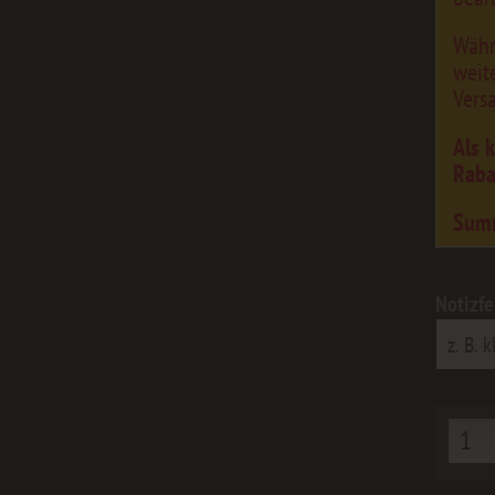
Währ
weit
Vers
Als 
Raba
Sum
Notizfe