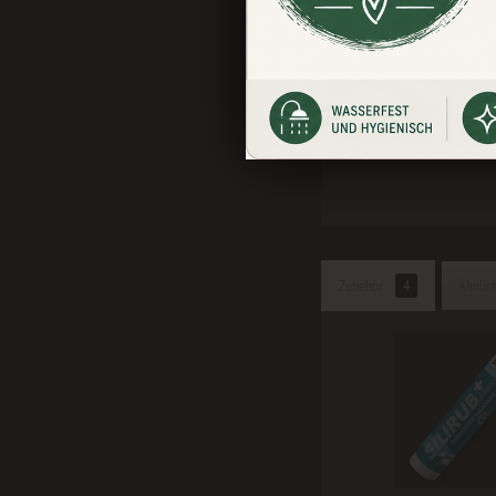
Fliesen, Putz od
leichter zu reini
Zubehör
4
Ähnlich