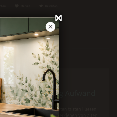
ichen
Merken
Bewerten
en auch ohne wenig Aufwand
ternative, sich von seinen alten tristen Fliesen
en sich hervorragend zum Überkleben von alten