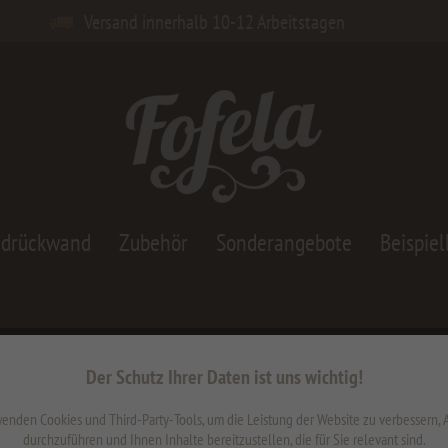
Versand innerhalb 10-12 Arbeitstagen
adrückwand
Zubehör
Sonderangebote
Beispiel
Küc
Der Schutz Ihrer Daten ist uns wichtig!
im 
enden Cookies und Third-Party-Tools, um die Leistung der Website zu verbessern,
ab 90
durchzuführen und Ihnen Inhalte bereitzustellen, die für Sie relevant sind.