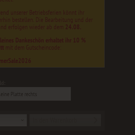
end unserer Betriebsferien könnt ihr
erhin bestellen. Die Bearbeitung und der
and erfolgen wieder ab dem
24.08.
kleines Dankeschön erhaltet ihr 10 %
tt
mit dem Gutscheincode:
merSale2026
ld:
In den
Warenkorb