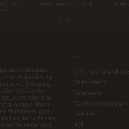
Küchen- oder
unsere Transportversicherung
Abschlus
wand
 *
8,50 € *
Shop Service
egel aus Großmutters
Liefer- und Versandkost
d in der Küche nicht nur
Widerrufsrecht
alität viel Wert gelegt.
 Einerseits sind den
Datenschutz
zt, andererseits ist so
Das Widerrufsformular 
cht zu reinigen. Unsere
nem Wunschmotiv ganz
Fofela.de
 noch auf der Suche nach
AGB
ch mal bei
Adobe Stock