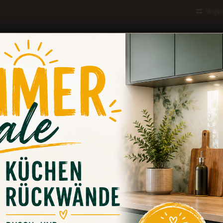
Vergle
ungen
0
en "Küchenrückwand Berge im Abendrot"
ende Landschaftsmotive ermöglich
s Raumklima
mer eine komplett neue Küche sein. Die kostengünstigere Al
, ist einfach. Unsere 3 mm starken
Küchenrückwände
eign