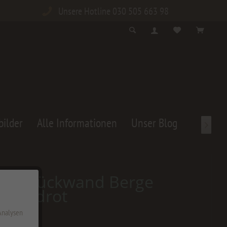
Unsere Hotline 030 505 663 98
bilder
Alle Informationen
Unser Blog

henrückwand Berge
Abendrot
 Analysen
,00 € *