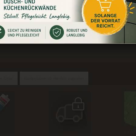
er Raufaser. Durch die fugenlose Oberfläche sind die bed
gen.
e Artikel
Kunden haben sich ebenfalls angesehen