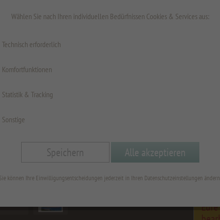
inkl. MwSt.
z
Wählen Sie nach Ihren individuellen Bedürfnissen Cookies & Services aus:
Technisch erforderlich
Komfortfunktionen
Oberfläche
Statistik & Tracking
Spritzschu
Sonstige
Format
Speichern
Alle akzeptieren
Sie können Ihre Einwilligungsentscheidungen jederzeit in Ihren Datenschutzeinstellungen ändern
☀️ S
Eure
bearb