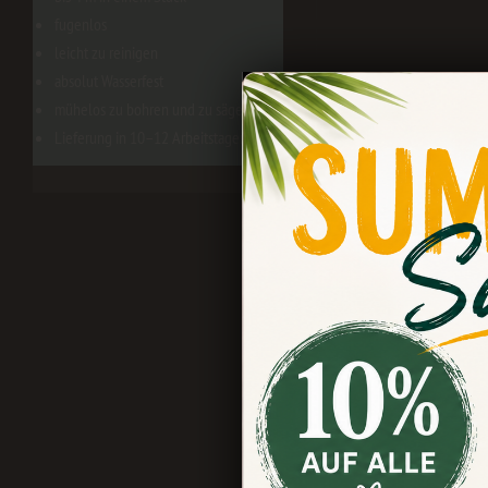
fugenlos
leicht zu reinigen
absolut Wasserfest
mühelos zu bohren und zu sägen
Lieferung in 10–12 Arbeitstagen
Beschreibung
Bewert
Produktinformation
Fazinier
ein neue
Es muss nicht im
zu verabschieden