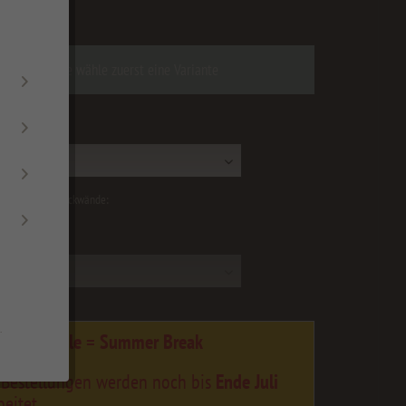
zgl. Versandkosten
Bitte wähle zuerst eine Variante
:
tz und Küchenrückwände:
e
.
ummer Sale = Summer Break
 Bestellungen werden noch bis
Ende Juli
eitet.