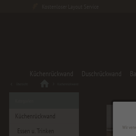
Kostenloser Layout Service
Küchenrückwand
Duschrückwand
B
Übersicht
Küchenrückwand
Kategorien
Küchenrückwand
Wir verw
Essen u. Trinken