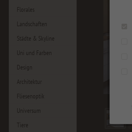
Florales
Landschaften
Städte & Skyline
Uni und Farben
Design
Architektur
Fliesenoptik
Universum
Tiere